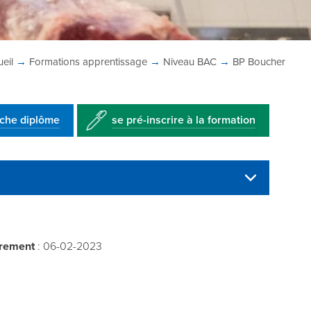
eil
→
Formations
apprentissage
→
Niveau BAC
→
BP
Boucher
iche diplôme
se pré-inscrire à la formation
trement
: 06-02-2023