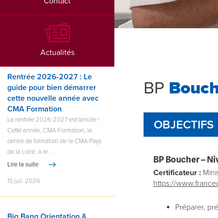
Contact
Actualités
Rentrée 2026-2027 : Le
BP
Bouch
guide pour bien démarrer
cette nouvelle année avec
CMA Formation
La rentrée 2026-2027 est lancée !
OBJECTIFS
Cette année, CMA Formation, le
centre de formation de la CMA Pays
de la Loire, a le...
BP Boucher
– Ni
Lire la suite
Certificateur :
Minis
15 juil. 2026
https://www.france
Préparer, pr
Big Bang Orientation &