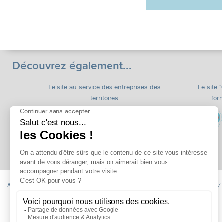
Découvrez également...
Le site au service des entreprises des
Le site 
territoires
for
Accueil
Formations
apprentissage
Formations continues
Insertion /
Niveau CAP
Niveau BAC
Niveau Post BAC