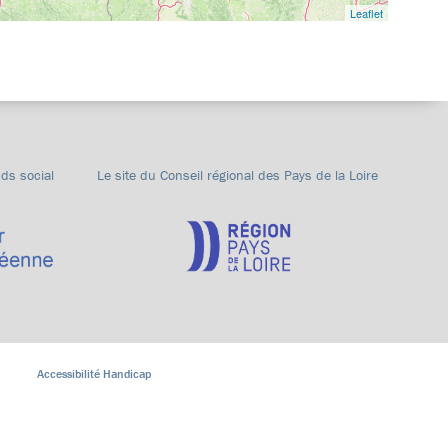
Leaflet
nds social
Le site du Conseil régional des Pays de la Loire
Accessibilité Handicap