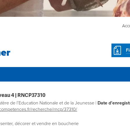
Accu
er
F
veau 4 |
RNCP37310
tère de l’Education Nationale et de la Jeunesse |
Date d’enregis
competences.fr/recherche/rncp/37310/
ésenter, décorer et vendre en boucherie