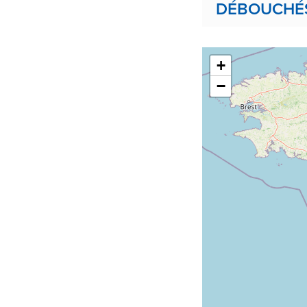
DÉBOUCHÉS,
+
−