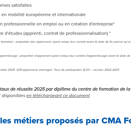
ises satisfaites
en mobilité européenne et internationale
on professionnelle en emploi ou en création d'entreprise*
e d'études (apprenti, contrat de professionnalisation) *
de formation : proportion des apprenants ayant rompu leur contrat avant la date de fin prévue qu’un 
apprentissage : proportion d’apprenant ayant rompu leur contrat d’apprentissage avant la date de 
mbre 2025. 3211 apprenants interrogés. Taux de participation 12,3% – session 2022-2023
 taux de réussite 2025 par diplôme du centre de formation de l
t disponibles
en téléchargeant ce document
les métiers proposés par CMA F