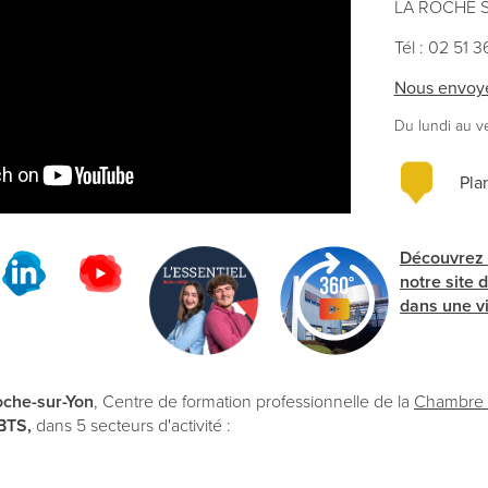
LA ROCHE 
Tél : 02 51 
Nous envoye
Du lundi au v
Pla
Découvrez
notre site 
dans une vi
che-sur-Yon
, Centre de formation professionnelle de la
Chambre d
BTS,
dans 5 secteurs d'activité :