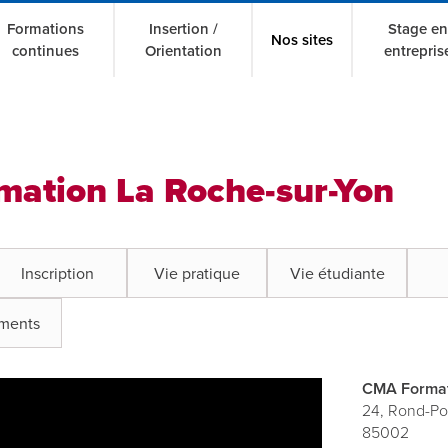
Formations
Insertion /
Stage en
Nos sites
continues
Orientation
entrepris
ation La Roche-sur-Yon
Inscription
Vie pratique
Vie étudiante
ements
CMA Format
24, Rond-Po
85002