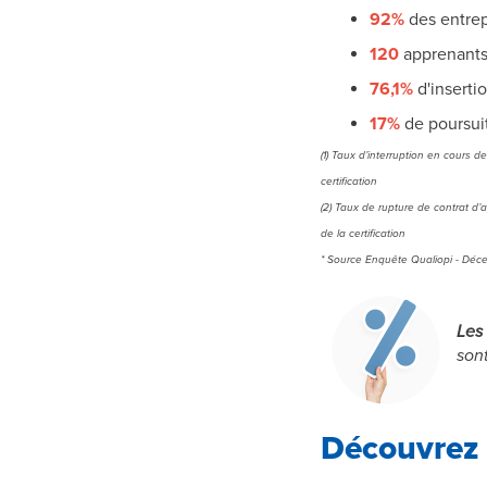
92%
des entrepr
120
apprenants 
76,1%
d'inserti
17%
de poursuit
(1) Taux d’interruption en cours 
certification
(2) Taux de rupture de contrat d’
de la certification
* Source Enquête Qualiopi - Déce
Les
son
Découvrez 