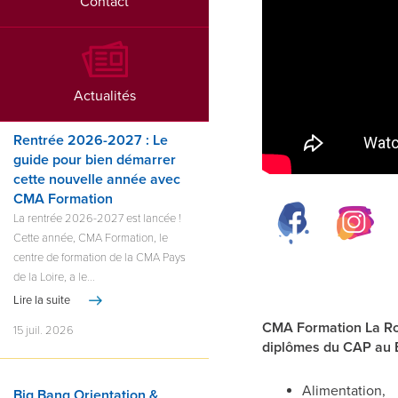
Contact
Actualités
Rentrée 2026-2027 : Le
guide pour bien démarrer
cette nouvelle année avec
CMA Formation
La rentrée 2026-2027 est lancée !
Cette année, CMA Formation, le
centre de formation de la CMA Pays
de la Loire, a le...
Lire la suite
CMA Formation La Ro
15 juil. 2026
diplômes du CAP au 
Alimentation,
Big Bang Orientation &