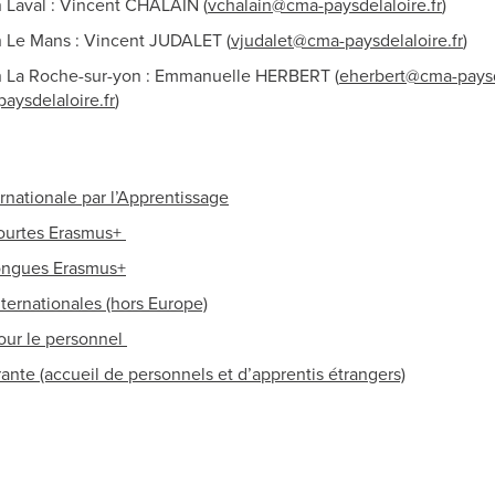
Laval : Vincent CHALAIN (
vchalain@cma-paysdelaloire.fr
)
 Le Mans : Vincent JUDALET (
vjudalet@cma-paysdelaloire.fr
)
 La Roche-sur-yon : Emmanuelle HERBERT (
eherbert@cma-paysde
ysdelaloire.fr
)
ernationale par l’Apprentissage
courtes Erasmus+
longues Erasmus+
nternationales (hors Europe)
our le personnel
rante (accueil de personnels et d’apprentis étrangers)