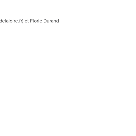
laloire.fr
) et Florie Durand