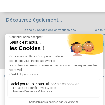
Découvrez également...
Le site au service des entreprises des
Le site 
territoires
for
Accueil
Formations
apprentissage
Formations continues
Insertion /
Niveau CAP
Niveau BAC
Niveau Post BAC