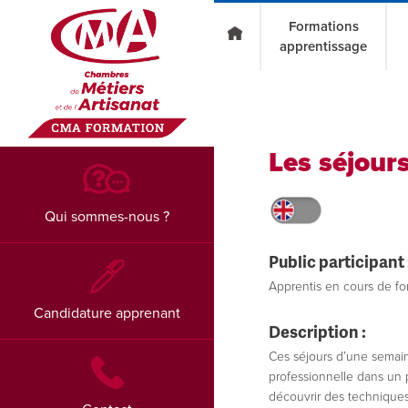
Go to main content
Formations
apprentissage
Les séjour
Qui sommes-nous ?
Public participant 
Apprentis en cours de fo
Candidature apprenant
Description :
Ces séjours d’une semain
professionnelle dans un 
découvrir des techniques 