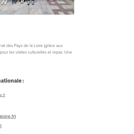
nat des Pays de la Loire (grâce aux
ur les visites culturelles et repas. Une
ationale :
.fr
oire.fr
)
r
)