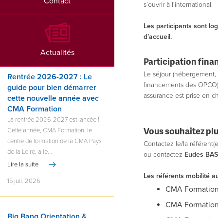
Contact
s’ouvrir à l'international.
Les participants sont l
d’accueil.
Actualités
Participation finan
Le séjour (hébergement, t
Rentrée 2026-2027 : Le
financements des OPCO). 
guide pour bien démarrer
assurance est prise en ch
cette nouvelle année avec
CMA Formation
La rentrée 2026-2027 est lancée !
Vous souhaitez plu
Cette année, CMA Formation, le
centre de formation de la CMA Pays
Contactez le/la référent(
de la Loire, a le...
ou contactez
Eudes BAS
Lire la suite
Les référents mobilité a
15 juil. 2026
CMA Formation 
CMA Formation
Big Bang Orientation &