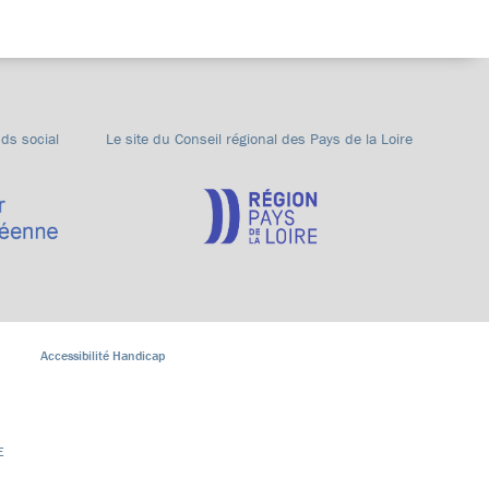
nds social
Le site du Conseil régional des Pays de la Loire
Accessibilité Handicap
E