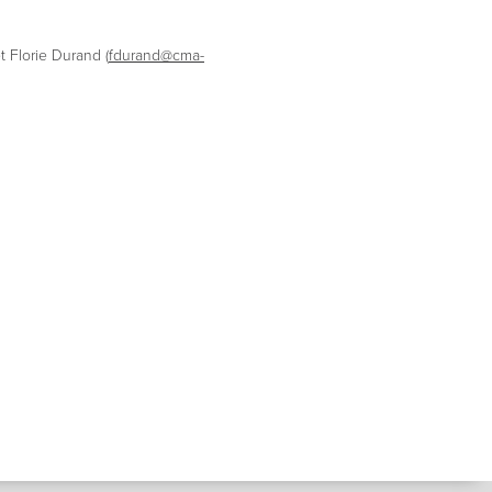
et Florie Durand (
fdurand@cma-