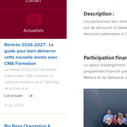
Contact
Description :
Les personnels des centr
but de découvrir et parta
Actualités
structures partenaires à l’
Rentrée 2026-2027 : Le
guide pour bien démarrer
Participation finan
cette nouvelle année avec
CMA Formation
Le séjour (hébergement, 
La rentrée 2026-2027 est lancée !
programmes financés par 
Cette année, CMA Formation, le
Métiers et de l’Artisanat 
centre de formation de la CMA Pays
de la Loire, a le...
Lire la suite
15 juil. 2026
Big Bang Orientation &