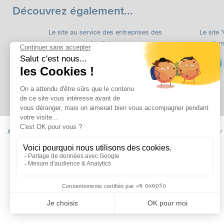
Découvrez également...
Le site au service des entreprises des
Le site 
territoires
for
Accueil
Formations
apprentissage
Formations continues
Insertion /
Niveau CAP
Niveau BAC
Niveau Post BAC