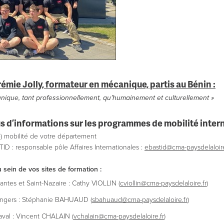
mie Jolly, formateur en mécanique, partis au Bénin :
unique, tant professionnellement, qu’humainement et culturellement »
s d’informations sur les programmes de mobilité intern
e) mobilité de votre département
D : responsable pôle Affaires Internationales :
ebastid@cma-paysdelaloire
u sein de vos sites de formation :
tes et Saint-Nazaire : Cathy VIOLLIN (
cviollin@
cma-
paysdelaloire.fr
)
ngers : Stéphanie BAHUAUD (
sbahuaud@
cma-
paysdelaloire.fr
)
val : Vincent CHALAIN (
vchalain@
cma-
paysdelaloire.fr
)