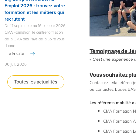
Emploi 2026 : trouvez votre
formation et les métiers qui
recrutent
Du 17 septembre au 16 octobre 2026,
CMA Formation, le centre formation
de la CMA des Pays de la Loire vous
donne...
Témoignage de Jéré
Lire la suite
« C’est une expérience 
06 juil. 2026
Vous souhaitez plu
Toutes les actualités
Contactez le/la référent(
ou contactez Eudes BASTI
Les référents mobilité a
CMA Formation Nan
CMA Formation A
CMA Formation La