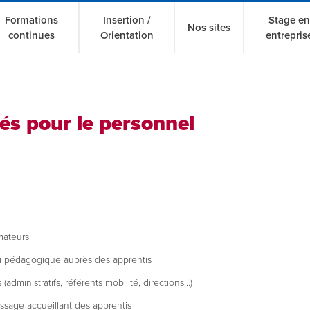
Formations
Insertion /
Stage en
Nos sites
continues
Orientation
entrepris
tés pour le personnel
mateurs
i pédagogique auprès des apprentis
(administratifs, référents mobilité, directions…)
issage accueillant des apprentis