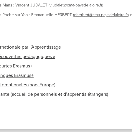
 Mans : Vincent JUDALET (
vjudalet@
cma-
paysdelaloire.fr
)
a Roche-sur-Yon : Emmanuelle HERBERT (
eherbert@
cma-
paysdelaloire.fr
) 
ernationale par l’Apprentissage
découvertes pédagogiques »
courtes Erasmus+
longues Erasmus+
nternationales (hors Europe)
rante (accueil de personnels et d’apprentis étrangers)