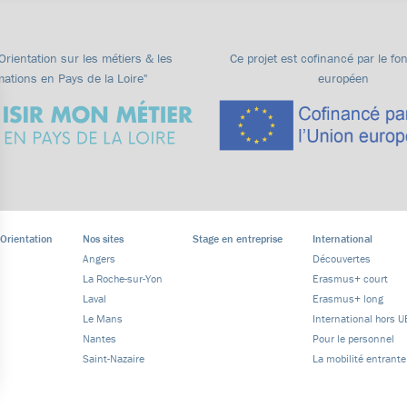
"Orientation sur les métiers & les
Ce projet est cofinancé par le fo
mations en Pays de la Loire"
européen
 Orientation
Nos sites
Stage en entreprise
International
Angers
Découvertes
La Roche-sur-Yon
Erasmus+ court
Laval
Erasmus+ long
Le Mans
International hors U
Nantes
Pour le personnel
Saint-Nazaire
La mobilité entrante