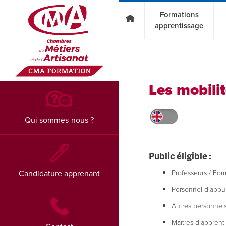
Go to main content
Formations
apprentissage
Les mobili
Qui sommes-nous ?
Public éligible :
Professeurs / For
Candidature apprenant
Personnel d’appu
Autres personnels 
Maîtres d’apprent