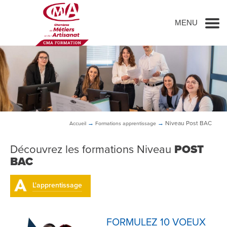
Go to main content
MENU
→
→
Niveau Post BAC
Accueil
Formations
apprentissage
Découvrez les formations Niveau
POST
BAC
L'apprentissage
FORMULEZ 10 VOEUX