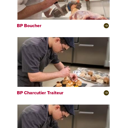
BP
Boucher
BP
Charcutier Traiteur