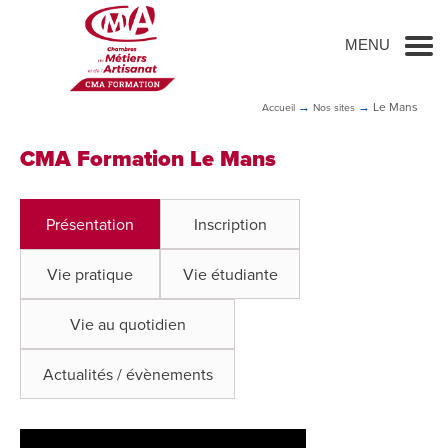
Go to main content
MENU
→
→
Le Mans
Accueil
Nos sites
CMA Formation Le Mans
Présentation
Inscription
Vie pratique
Vie étudiante
Vie au quotidien
Actualités / évènements