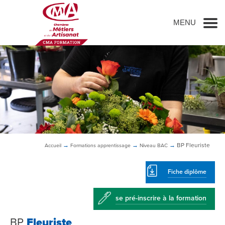
Go to main content
MENU
→
→
→
BP
Fleuriste
Accueil
Formations
apprentissage
Niveau BAC
Fiche diplôme
se pré-inscrire à la formation
BP
Fleuriste