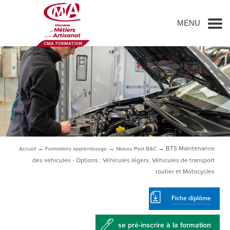
Go to main content
MENU
→
→
→
BTS
Maintenance
Accueil
Formations
apprentissage
Niveau Post BAC
des véhicules - Options : Véhicules légers, Véhicules de transport
routier et Motocycles
Fiche diplôme
se pré-inscrire à la formation