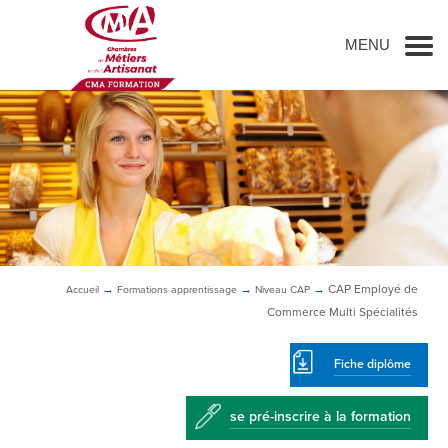
Go to main content
MENU
→
→
→
CAP
Employé de
Accueil
Formations
apprentissage
Niveau CAP
Commerce Multi Spécialités
Fiche diplôme
se pré-inscrire à la formation