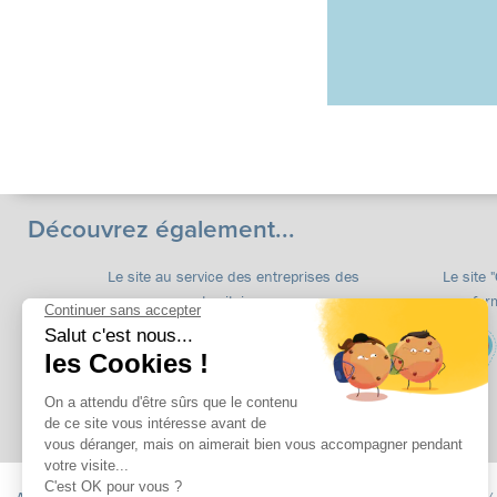
Découvrez également...
Le site au service des entreprises des
Le site 
territoires
for
Accueil
Formations
apprentissage
Formations continues
Insertion /