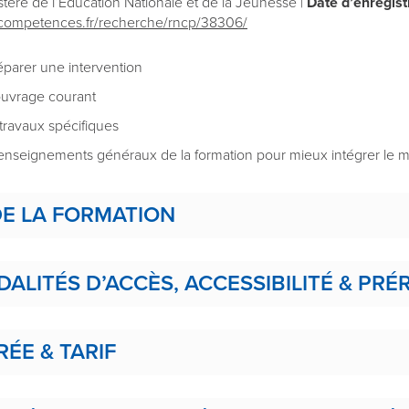
tère de l’Education Nationale et de la Jeunesse |
Date d’enregis
ecompetences.fr/recherche/rncp/38306/
réparer une intervention
ouvrage courant
 travaux spécifiques
s enseignements généraux de la formation pour mieux intégrer le 
E LA FORMATION
DALITÉS D’ACCÈS, ACCESSIBILITÉ & PRÉ
RÉE & TARIF