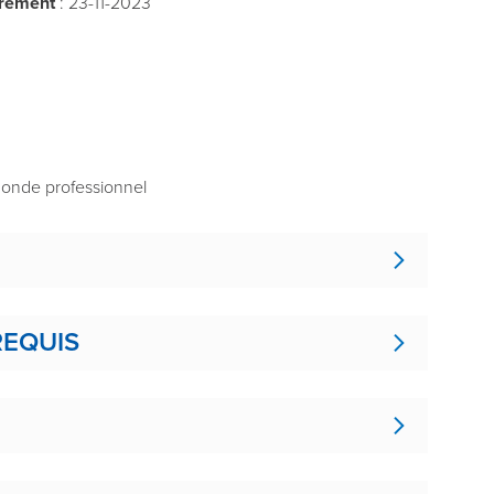
trement
: 23-11-2023
monde professionnel
REQUIS