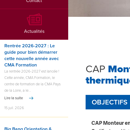
Contact
Actualités
Rentrée 2026-2027 : Le
guide pour bien démarrer
cette nouvelle année avec
CMA Formation
CAP
Mont
La rentrée 2026-2027 est lancée !
thermiqu
Cette année, CMA Formation, le
centre de formation de la CMA Pays
de la Loire, a le...
Lire la suite
OBJECTIFS
15 juil. 2026
CAP Monteur en 
Big Bang Orientation &