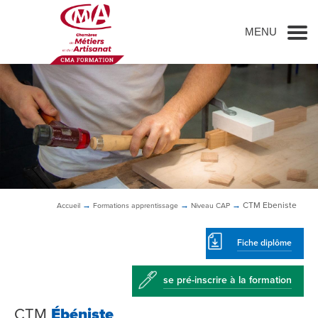
Go to main content
MENU
→
→
→
CTM
Ebeniste
Accueil
Formations
apprentissage
Niveau CAP
Fiche diplôme
se pré-inscrire à la formation
CTM
Ébéniste