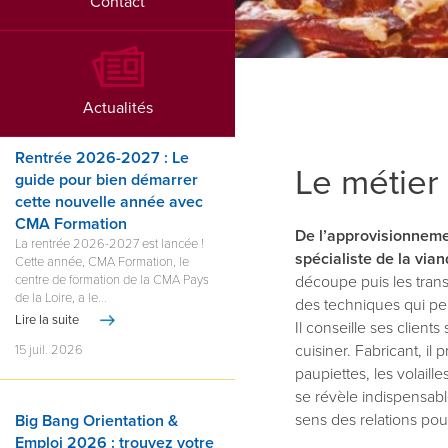
Contact
Actualités
Rentrée 2026-2027 : Le
Le métier
guide pour bien démarrer
cette nouvelle année avec
CMA Formation
De l’approvisionnemen
La rentrée 2026-2027 est lancée !
spécialiste de la vian
Cette année, CMA Formation, le
centre de formation de la CMA Pays
découpe puis les tran
de la Loire, a le...
des techniques qui pe
Lire la suite
Il conseille ses client
cuisiner. Fabricant, il
15 juil. 2026
paupiettes, les volaille
se révèle indispensable
sens des relations pour
Big Bang Orientation &
Emploi 2026 : trouvez votre