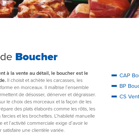
 de
Boucher
t à la vente au détail, le boucher est le
CAP
Bo
de.
Il choisit et achète les carcasses, les
BP
Bou
sforme en morceaux. Il maîtrise l’ensemble
rmettent de désosser, dénerver et dégraisser.
CS
Vent
s sur le choix des morceaux et la façon de les
 prépare des plats élaborés comme les rôtis, les
s farcies et les brochettes. L’habileté manuelle
 et l’activité commerciale exige d’avoir le
 satisfaire une clientèle variée.