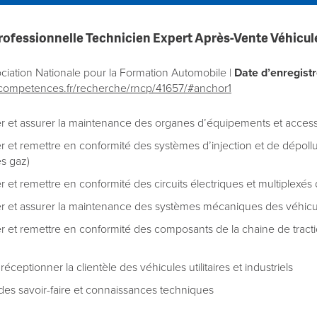
 professionnelle Technicien Expert Après-Vente Véhicules
ciation Nationale pour la Formation Automobile |
Date d’enregist
ecompetences.fr/recherche/rncp/41657/#anchor1
r et assurer la maintenance des organes d’équipements et accessoire
 et remettre en conformité des systèmes d’injection et de dépollutio
s gaz)
 et remettre en conformité des circuits électriques et multiplexés de
r et assurer la maintenance des systèmes mécaniques des véhicules 
 et remettre en conformité des composants de la chaine de traction 
réceptionner la clientèle des véhicules utilitaires et industriels
des savoir-faire et connaissances techniques