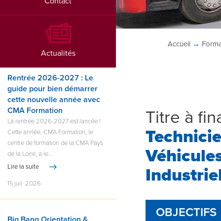
Contact
Accueil
→
Forma
Actualités
Rentrée 2026-2027 : Le
guide pour bien démarrer
cette nouvelle année avec
CMA Formation
Titre à fi
La rentrée 2026-2027 est lancée !
Technici
Cette année, CMA Formation, le
centre de formation de la CMA Pays
Véhicules
de la Loire, a le...
Lire la suite
Industrie
15 juil. 2026
OBJECTIFS
Big Bang Orientation &