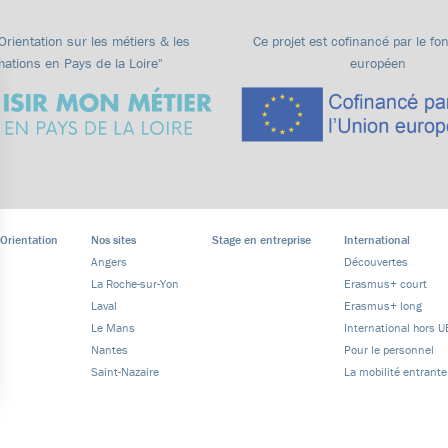
"Orientation sur les métiers & les
Ce projet est cofinancé par le fo
mations en Pays de la Loire"
européen
 Orientation
Nos sites
Stage en entreprise
International
Angers
Découvertes
La Roche-sur-Yon
Erasmus+ court
Laval
Erasmus+ long
Le Mans
International hors U
Nantes
Pour le personnel
Saint-Nazaire
La mobilité entrante