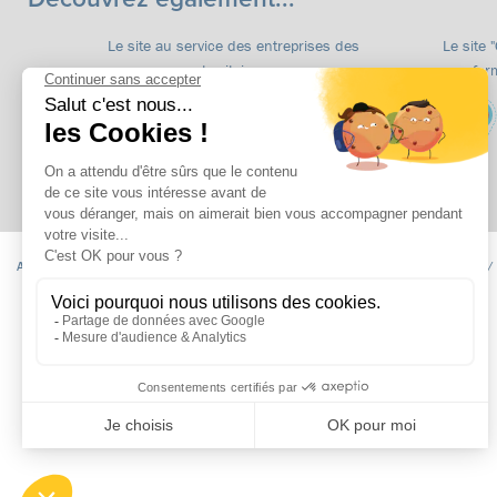
Le site au service des entreprises des
Le site 
territoires
for
Accueil
Formations
apprentissage
Formations continues
Insertion /
Niveau CAP
Niveau BAC
Niveau Post BAC