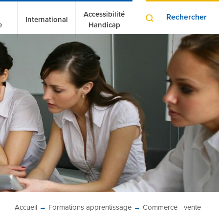
Accessibilité
Rechercher
International
e
Handicap
Accueil
→
Formations
apprentissage
→
Commerce - vente