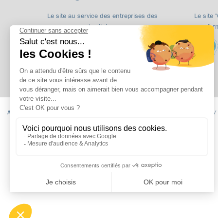
Le site au service des entreprises des
Le site 
territoires
for
Accueil
Formations
apprentissage
Formations continues
Insertion /
Niveau CAP
Niveau BAC
Niveau Post BAC